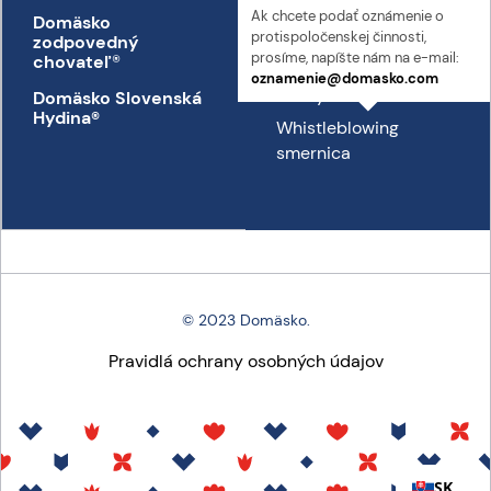
Ak chcete podať oznámenie o
Domäsko
Kontakt
proti­spoločenskej činnosti,
zodpovedný
Prepravný poriadok
prosíme, napíšte nám na e-mail:
chovateľ
®
oznamenie@domasko.com
Etický kódex
Domäsko Slovenská
Hydina®
Whistleblowing
smernica
© 2023 Domäsko.
Pravidlá ochrany osobných údajov
SK