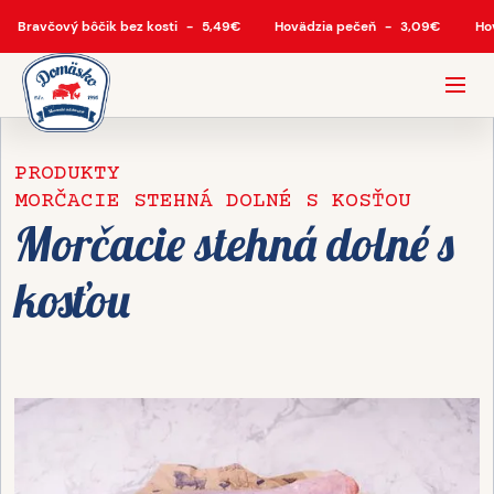
Bravčový bôčik bez kosti
-
5,49
€
Hovädzia pečeň
-
3,09
€
Ho
PRODUKTY
MORČACIE STEHNÁ DOLNÉ S KOSŤOU
Morčacie stehná dolné s
kosťou