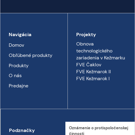
Navigácia
Projekty
Obnova
Domov
technologického
Obľúbené produkty
zariadenia v Kežmarku
FVE Čaklov
Produkty
FVE Kežmarok II
O nás
FVE Kežmarok I
Predajne
Oznámenie o proti­spoločenskej
Podznačky
Kontakt
činnosti