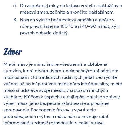
Do zapekacej misy striedavo vrstvite baklažány a
mäsovú zmes, začnite a skončite baklažánom.
Navrch vylejte bešamelovú omáčku a pečte v
rúre predhriatej na 180 °C asi 40-50 minút, kým
povrch nebude zlatistý.
Záver
Mleté mäso je mimoriadne všestranná a obľúbená
surovina, ktorá otvára dvere k nekonečným kulinárskym
možnostiam. Od tradičných rodinných jedál, cez rýchle
večere, až po inšpiratívne medzinárodné špeciality, mleté
mäso si udržiava svoje miesto v srdciach mnohých
kuchárov. Kľúčom k úspechu a najlepšej chuti je správny
výber mäsa, jeho bezpečné skladovanie a precízne
spracovanie. Pochopenie faktov a vyvrátenie
pretrvávajúcich mýtov o mäse nám umožňuje robiť
informované a zdravé rozhodnutia o našej strave.