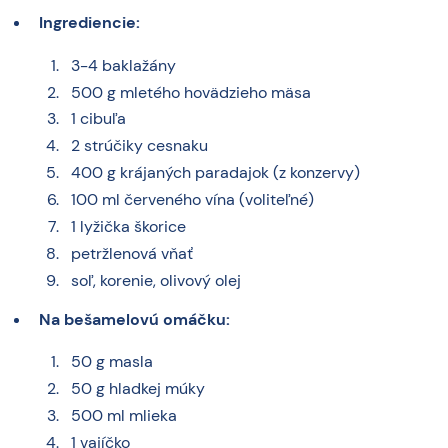
Ingrediencie:
3-4 baklažány
500 g mletého hovädzieho mäsa
1 cibuľa
2 strúčiky cesnaku
400 g krájaných paradajok (z konzervy)
100 ml červeného vína (voliteľné)
1 lyžička škorice
petržlenová vňať
soľ, korenie, olivový olej
Na bešamelovú omáčku:
50 g masla
50 g hladkej múky
500 ml mlieka
1 vajíčko