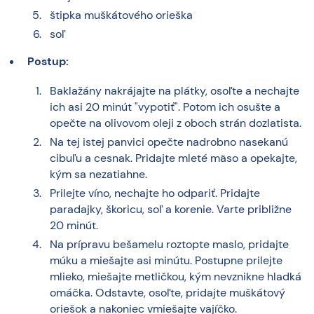
štipka muškátového orieška
soľ
Postup:
Baklažány nakrájajte na plátky, osoľte a nechajte
ich asi 20 minút "vypotiť". Potom ich osušte a
opečte na olivovom oleji z oboch strán dozlatista.
Na tej istej panvici opečte nadrobno nasekanú
cibuľu a cesnak. Pridajte mleté mäso a opekajte,
kým sa nezatiahne.
Prilejte víno, nechajte ho odpariť. Pridajte
paradajky, škoricu, soľ a korenie. Varte približne
20 minút.
Na prípravu bešamelu roztopte maslo, pridajte
múku a miešajte asi minútu. Postupne prilejte
mlieko, miešajte metličkou, kým nevznikne hladká
omáčka. Odstavte, osoľte, pridajte muškátový
oriešok a nakoniec vmiešajte vajíčko.