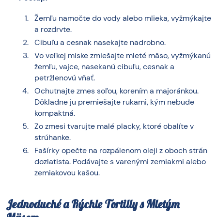
Žemľu namočte do vody alebo mlieka, vyžmýkajte
a rozdrvte.
Cibuľu a cesnak nasekajte nadrobno.
Vo veľkej miske zmiešajte mleté mäso, vyžmýkanú
žemľu, vajce, nasekanú cibuľu, cesnak a
petržlenovú vňať.
Ochutnajte zmes soľou, korením a majoránkou.
Dôkladne ju premiešajte rukami, kým nebude
kompaktná.
Zo zmesi tvarujte malé placky, ktoré obalíte v
strúhanke.
Fašírky opečte na rozpálenom oleji z oboch strán
dozlatista. Podávajte s varenými zemiakmi alebo
zemiakovou kašou.
Jednoduché a Rýchle Tortilly s Mletým