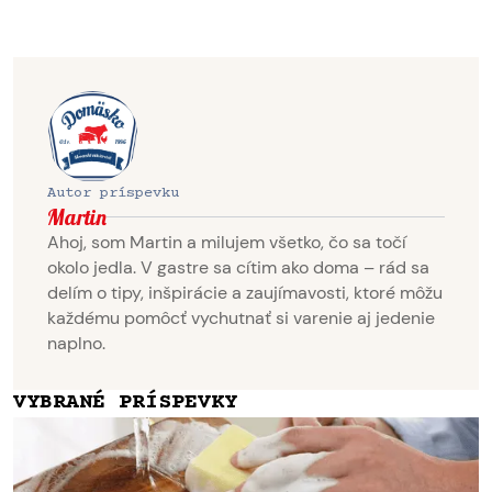
Autor príspevku
Martin
Ahoj, som Martin a milujem všetko, čo sa točí
okolo jedla. V gastre sa cítim ako doma – rád sa
delím o tipy, inšpirácie a zaujímavosti, ktoré môžu
každému pomôcť vychutnať si varenie aj jedenie
naplno.
VYBRANÉ PRÍSPEVKY