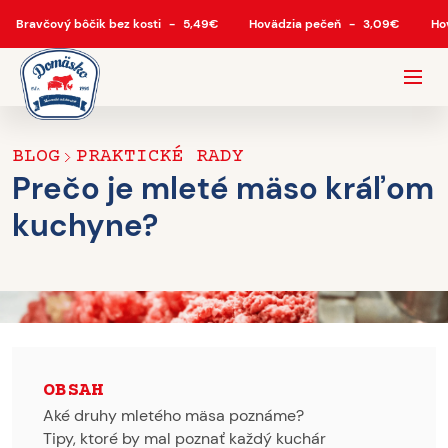
Bravčový bôčik bez kosti
-
5,49
€
Hovädzia pečeň
-
3,09
€
Ho
BLOG
PRAKTICKÉ RADY
Prečo je mleté mäso kráľom
kuchyne?
OBSAH
Aké druhy mletého mäsa poznáme?
Tipy, ktoré by mal poznať každý kuchár