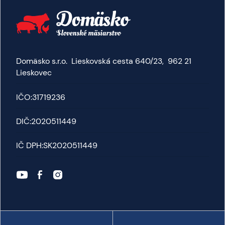
Naše obľúbené prémiové gazdovské
kurča je opäť k dispozícii.
Domäsko s.r.o. Lieskovská cesta 640/23, 962 21
Lieskovec
IČO:
31719236
DIČ:
2020511449
IČ DPH:
SK2020511449