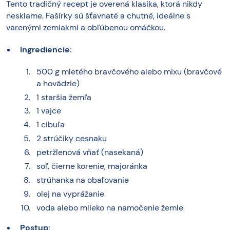
Tento tradičný recept je overená klasika, ktorá nikdy
nesklame. Fašírky sú šťavnaté a chutné, ideálne s
varenými zemiakmi a obľúbenou omáčkou.
Ingrediencie:
500 g mletého bravčového alebo mixu (bravčové
a hovädzie)
1 staršia žemľa
1 vajce
1 cibuľa
2 strúčiky cesnaku
petržlenová vňať (nasekaná)
soľ, čierne korenie, majoránka
strúhanka na obaľovanie
olej na vyprážanie
voda alebo mlieko na namočenie žemle
Postup: