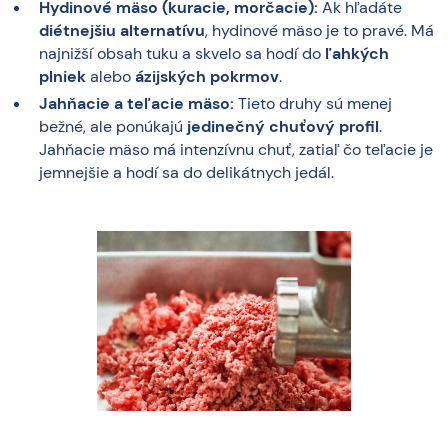
Hydinové mäso (kuracie, morčacie):
Ak hľadáte
diétnejšiu alternatívu
, hydinové mäso je to pravé. Má
najnižší obsah tuku a skvelo sa hodí do
ľahkých
plniek
alebo
ázijských pokrmov
.
Jahňacie a teľacie mäso:
Tieto druhy sú menej
bežné, ale ponúkajú
jedinečný chuťový profil
.
Jahňacie mäso má intenzívnu chuť, zatiaľ čo teľacie je
jemnejšie a hodí sa do delikátnych jedál.