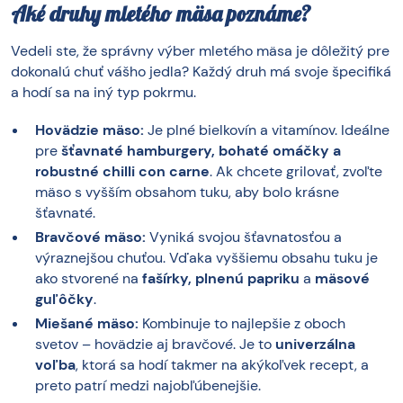
Aké druhy mletého mäsa poznáme?
Vedeli ste, že správny výber mletého mäsa je dôležitý pre
dokonalú chuť vášho jedla? Každý druh má svoje špecifiká
a hodí sa na iný typ pokrmu.
Hovädzie mäso:
Je plné bielkovín a vitamínov. Ideálne
pre
šťavnaté hamburgery, bohaté omáčky a
robustné chilli con carne
. Ak chcete grilovať, zvoľte
mäso s vyšším obsahom tuku, aby bolo krásne
šťavnaté.
Bravčové mäso:
Vyniká svojou šťavnatosťou a
výraznejšou chuťou. Vďaka vyššiemu obsahu tuku je
ako stvorené na
fašírky, plnenú papriku
a
mäsové
guľôčky
.
Miešané mäso:
Kombinuje to najlepšie z oboch
svetov – hovädzie aj bravčové. Je to
univerzálna
voľba
, ktorá sa hodí takmer na akýkoľvek recept, a
preto patrí medzi najobľúbenejšie.