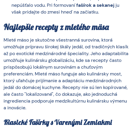
nepúšťalo vodu. Pri formovaní
fašírok a sekanej
ju
však pridajte do zmesi hneď na začiatku.
Najlepšie recepty z mletého mäsa
Mleté mäso je skutočne všestranná surovina, ktorá
umožňuje prípravu širokej škály jedál, od tradičných klasík
až po exotické medzinárodné špeciality. Jeho adaptabilita
umožňuje kulinársku globalizáciu, kde sa recepty často
prispôsobujú lokálnym surovinám a chuťovým
preferenciám. Mleté mäso funguje ako kulinársky most,
ktorý uľahčuje prijímanie a adaptáciu medzinárodných
jedál do domácej kuchyne. Recepty nie sú len kopírované,
ale často "lokalizované", čo dokazuje, ako jednoduchá
ingrediencia podporuje medzikultúrnu kulinársku výmenu
a inovácie.
Klasické Fašírky s Varenými Zemiakmi