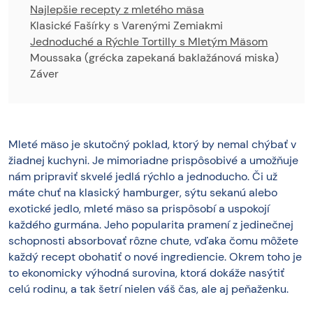
Najlepšie recepty z mletého mäsa
Klasické Fašírky s Varenými Zemiakmi
Jednoduché a Rýchle Tortilly s Mletým Mäsom
Moussaka (grécka zapekaná baklažánová miska)
Záver
Mleté mäso je skutočný poklad, ktorý by nemal chýbať v
žiadnej kuchyni. Je mimoriadne prispôsobivé a umožňuje
nám pripraviť skvelé jedlá rýchlo a jednoducho. Či už
máte chuť na klasický hamburger, sýtu sekanú alebo
exotické jedlo, mleté mäso sa prispôsobí a uspokojí
každého gurmána. Jeho popularita pramení z jedinečnej
schopnosti absorbovať rôzne chute, vďaka čomu môžete
každý recept obohatiť o nové ingrediencie. Okrem toho je
to ekonomicky výhodná surovina, ktorá dokáže nasýtiť
celú rodinu, a tak šetrí nielen váš čas, ale aj peňaženku.