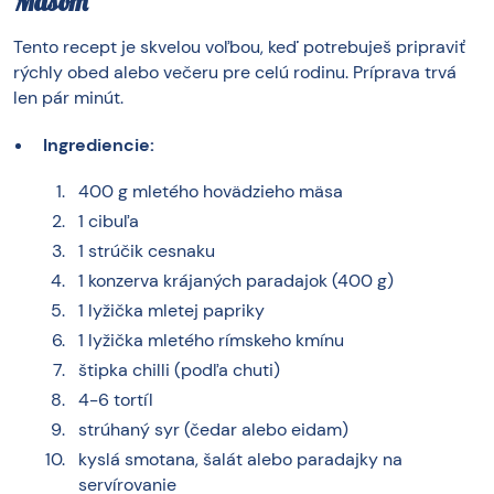
Mäsom
Tento recept je skvelou voľbou, keď potrebuješ pripraviť
rýchly obed alebo večeru pre celú rodinu. Príprava trvá
len pár minút.
Ingrediencie:
400 g mletého hovädzieho mäsa
1 cibuľa
1 strúčik cesnaku
1 konzerva krájaných paradajok (400 g)
1 lyžička mletej papriky
1 lyžička mletého rímskeho kmínu
štipka chilli (podľa chuti)
4-6 tortíl
strúhaný syr (čedar alebo eidam)
kyslá smotana, šalát alebo paradajky na
servírovanie