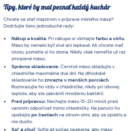
Tipy, ktoré by mal poznať každý kuchár
Chcete sa stať majstrom v príprave mletého mäsa?
Dodržujte tieto jednoduché rady:
Nákup a kvalita:
Pri nákupe si všímajte
farbu a vôňu
.
Mäso by nemalo byť sivé ani lepkavé. Ak chcete mať
istotu, pomelte si ho doma. Nikdy však nemeľte už raz
zmrazené mäso.
Správne skladovanie:
Čerstvé mäso skladujte v
chladničke maximálne dva dni. Na dlhodobé
skladovanie ho
zmrazte v menších porciách
.
Rozmrazujte ho vždy v chladničke, nikdy pri izbovej
teplote, aby ste zabránili množeniu baktérií.
Pred prípravou:
Nechajte mäso 15-20 minút pred
varením odpočívať mimo chladničky. Na panvici ho
opekajte
po častiach
na silnom ohni, aby sa opieklo a
nie dusilo.
Soľ a chuť:
Soľte až počas opekania, aby mäso