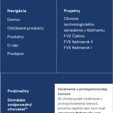
Navigácia
Projekty
Obnova
Domov
technologického
Obľúbené produkty
zariadenia v Kežmarku
FVE Čaklov
Produkty
FVE Kežmarok II
O nás
FVE Kežmarok I
Predajne
Oznámenie o proti­spoločenskej
Podznačky
Kontakt
činnosti
Ak chcete podať oznámenie o
Domäsko
Kontakt
proti­spoločenskej činnosti,
zodpovedný
Prepravný poriadok
prosíme, napíšte nám na e-mail:
chovateľ
®