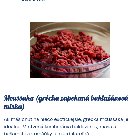
Moussaka (grécka zapekaná baklažánová
miska)
Ak máš chuť na niečo exotickejšie, grécka moussaka je
ideálna. Vrstvená kombinácia baklažánov, mäsa a
bešamelovej omáčky je neodolateľná.