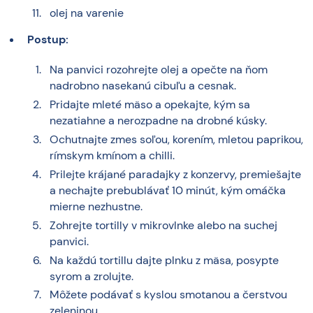
olej na varenie
Postup:
Na panvici rozohrejte olej a opečte na ňom
nadrobno nasekanú cibuľu a cesnak.
Pridajte mleté mäso a opekajte, kým sa
nezatiahne a nerozpadne na drobné kúsky.
Ochutnajte zmes soľou, korením, mletou paprikou,
rímskym kmínom a chilli.
Prilejte krájané paradajky z konzervy, premiešajte
a nechajte prebublávať 10 minút, kým omáčka
mierne nezhustne.
Zohrejte tortilly v mikrovlnke alebo na suchej
panvici.
Na každú tortillu dajte plnku z mäsa, posypte
syrom a zrolujte.
Môžete podávať s kyslou smotanou a čerstvou
zeleninou.