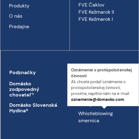
FVE Čaklov
Produkty
FVE Kežmarok II
O nás
FVE Kežmarok I
Predajne
Oznámenie o proti­spoločenskej
Podznačky
Kontakt
činnosti
Ak chcete podať oznámenie o
Domäsko
Kontakt
proti­spoločenskej činnosti,
zodpovedný
Prepravný poriadok
prosíme, napíšte nám na e-mail:
chovateľ
®
oznamenie@domasko.com
Etický kódex
Domäsko Slovenská
Hydina®
Whistleblowing
smernica