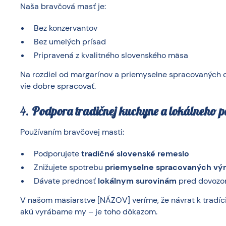
Naša bravčová masť je:
Bez konzervantov
Bez umelých prísad
Pripravená z kvalitného slovenského mäsa
Na rozdiel od margarínov a priemyselne spracovaných o
vie dobre spracovať.
4.
Podpora tradičnej kuchyne a lokálneho 
Používaním bravčovej masti:
Podporujete
tradičné slovenské remeslo
Znižujete spotrebu
priemyselne spracovaných vý
Dávate prednosť
lokálnym surovinám
pred dovoz
V našom mäsiarstve [NÁZOV] veríme, že návrat k tradíci
akú vyrábame my – je toho dôkazom.