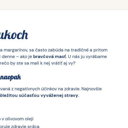
tukoch
 a margarínov, sa často zabúda na tradičné a pritom
li denne – ako je
bravčová masť
. U nás
ju vyrábame
čo by ste sa mali k nej vrátiť aj vy?
e naopak
vaná z negatívnych účinkov na zdravie. Najnovšie
dôležitou súčasťou vyváženej stravy
.
v olivovom oleji
ruje zdravie srdca