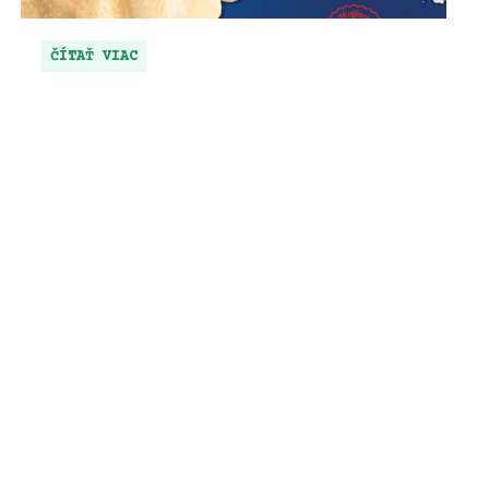
ČÍTAŤ VIAC
NOVINKY
Naše obľúbené prémiové
gazdovské kurča je opäť k
dispozícii.