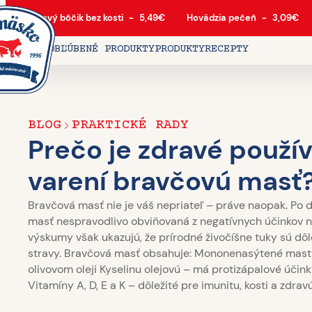
Bravčový bôčik bez kosti
-
5,49
€
Hovädzia pečeň
-
3,09
€
DOMOV
OBĽÚBENÉ PRODUKTY
PRODUKTY
RECEPTY
BLOG
PRAKTICKÉ RADY
Prečo je zdravé použív
varení bravčovú masť
Bravčová masť nie je váš nepriateľ – práve naopak. Po d
masť nespravodlivo obviňovaná z negatívnych účinkov na
výskumy však ukazujú, že prírodné živočíšne tuky sú dô
stravy. Bravčová masť obsahuje: Mononenasýtené mast
olivovom oleji Kyselinu olejovú – má protizápalové účin
Vitamíny A, D, E a K – dôležité pre imunitu, kosti a zdra