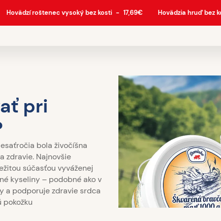
Hovädzí roštenec vysoký bez kosti
-
17,69
€
Hovädzia hruď bez k
ať pri
?
esaťročia bola živočíšna
 zdravie. Najnovšie
ležitou súčasťou vyváženej
né kyseliny – podobné ako v
ky a podporuje zdravie srdca
vú pokožku