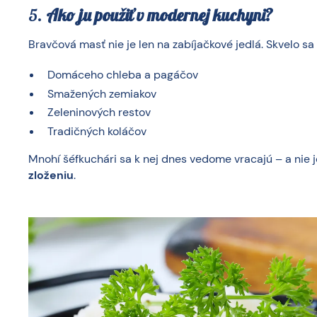
5.
Ako ju použiť v modernej kuchyni?
Bravčová masť nie je len na zabíjačkové jedlá. Skvelo sa 
Domáceho chleba a pagáčov
Smažených zemiakov
Zeleninových restov
Tradičných koláčov
Mnohí šéfkuchári sa k nej dnes vedome vracajú – a nie je t
zloženiu
.