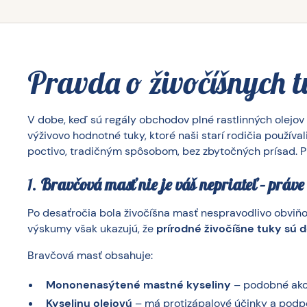
Pravda o živočíšnych 
V dobe, keď sú regály obchodov plné rastlinných olejov
výživovo hodnotné tuky, ktoré naši starí rodičia používa
poctivo, tradičným spôsobom, bez zbytočných prísad. Pre
1.
Bravčová masť nie je váš nepriateľ – práv
Po desaťročia bola živočíšna masť nespravodlivo obviňo
výskumy však ukazujú, že
prírodné živočíšne tuky sú 
Bravčová masť obsahuje:
Mononenasýtené mastné kyseliny
– podobné ako 
Kyselinu olejovú
– má protizápalové účinky a podpo