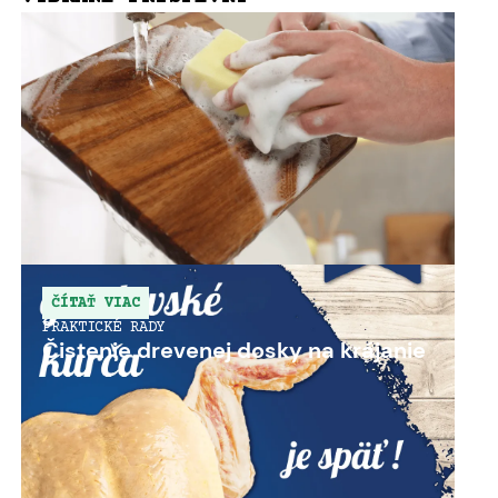
ČÍTAŤ VIAC
PRAKTICKÉ RADY
Čistenie drevenej dosky na krájanie