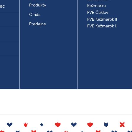
Produkty
vec
Kežmarku
FVE Čaklov
O nás
FVE Kežmarok II
Predajne
FVE Kežmarok I