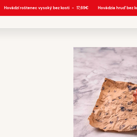
Hovädzí roštenec vysoký bez kosti
-
17,69
€
Hovädzia hruď bez k