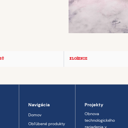
SŤ
ZLOŽENIE
Navigácia
Projekty
Obnova
Domov
technologického
Obľúbené produkty
zariadenia v