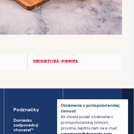
ENERGETICKÁ HODNOTA
Oznámenie o proti­spoločenskej
Podznačky
Kontakt
činnosti
Ak chcete podať oznámenie o
Domäsko
Kontakt
proti­spoločenskej činnosti,
zodpovedný
prosíme, napíšte nám na e-mail:
Prepravný poriadok
chovateľ
®
oznamenie@domasko.com