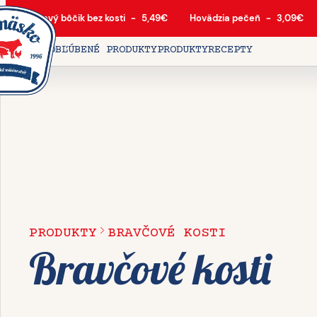
Bravčový bôčik bez kosti
-
5,49
€
Hovädzia pečeň
-
3,09
€
DOMOV
OBĽÚBENÉ PRODUKTY
PRODUKTY
RECEPTY
PRODUKTY
BRAVČOVÉ KOSTI
Bravčové kosti