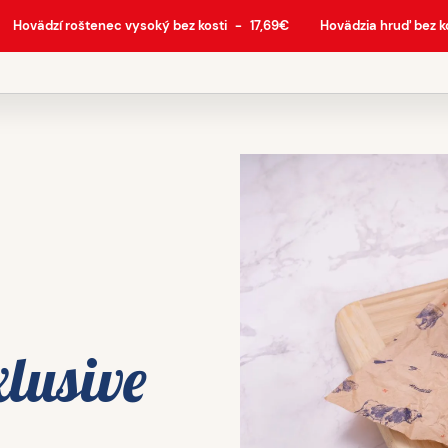
Hovädzí roštenec vysoký bez kosti
-
17,69
€
Hovädzia hruď bez k
xlusive