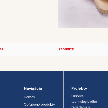
SŤ
ZLOŽENIE
Navigácia
Projekty
Obnova
Domov
technologického
Obľúbené produkty
zariadenia v