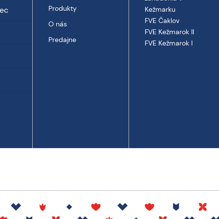
Produkty
vec
Kežmarku
FVE Čaklov
O nás
FVE Kežmarok II
Predajne
FVE Kežmarok I