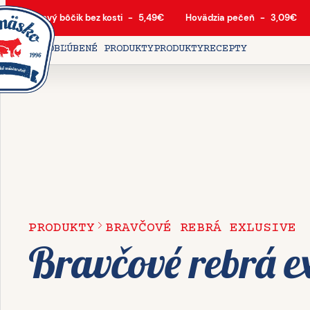
Bravčový bôčik bez kosti
-
5,49
€
Hovädzia pečeň
-
3,09
€
DOMOV
OBĽÚBENÉ PRODUKTY
PRODUKTY
RECEPTY
PRODUKTY
BRAVČOVÉ REBRÁ EXLUSIVE
Bravčové rebrá e