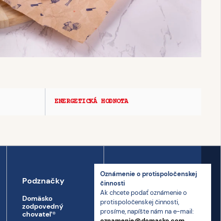
ENERGETICKÁ HODNOTA
Oznámenie o proti­spoločenskej
Podznačky
Kontakt
činnosti
Ak chcete podať oznámenie o
Domäsko
Kontakt
proti­spoločenskej činnosti,
zodpovedný
prosíme, napíšte nám na e-mail:
Prepravný poriadok
chovateľ
®
oznamenie@domasko.com