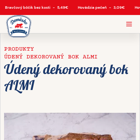
Bravčový bôčik bez kosti
-
5,49
€
Hovädzia pečeň
-
3,09
€
Ho
PRODUKTY
ÚDENÝ DEKOROVANÝ BOK ALMI
Údený dekorovaný bok
ALMI