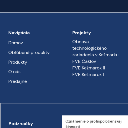
Navigácia
Projekty
Obnova
Domov
technologického
Obľúbené produkty
zariadenia v Kežmarku
FVE Čaklov
Produkty
FVE Kežmarok II
O nás
FVE Kežmarok I
Predajne
Oznámenie o proti­spoločenskej
Podznačky
Kontakt
činnosti