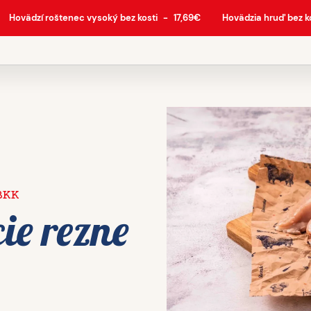
Hovädzí roštenec vysoký bez kosti
-
17,69
€
Hovädzia hruď bez k
BKK
ie rezne