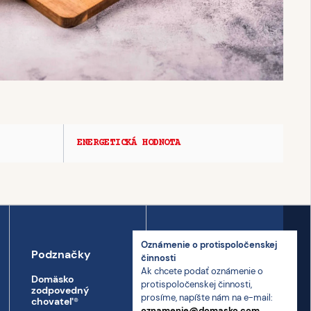
ENERGETICKÁ HODNOTA
Oznámenie o proti­spoločenskej
Podznačky
Kontakt
činnosti
Ak chcete podať oznámenie o
Domäsko
Kontakt
proti­spoločenskej činnosti,
zodpovedný
prosíme, napíšte nám na e-mail:
Prepravný poriadok
chovateľ
®
oznamenie@domasko.com