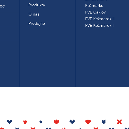
Produkty
vec
Kežmarku
FVE Čaklov
O nás
FVE Kežmarok II
Predajne
FVE Kežmarok I