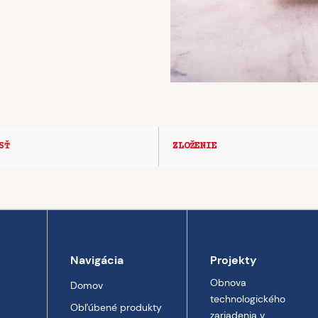
SŤ
ZLOŽENIE
Navigácia
Projekty
Obnova
Domov
technologického
Obľúbené produkty
zariadenia v