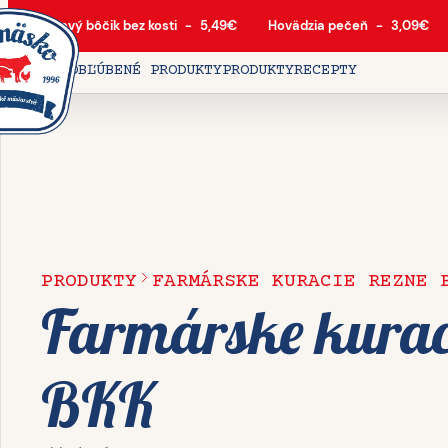
Bravčový bôčik bez kosti
-
5,49
€
Hovädzia pečeň
-
3,09
€
DOMOV
OBĽÚBENÉ PRODUKTY
PRODUKTY
RECEPTY
PRODUKTY
FARMÁRSKE KURACIE REZNE 
Farmárske kurac
BKK