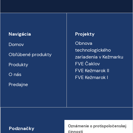
Navigácia
Projekty
Obnova
Domov
technologického
Obľúbené produkty
zariadenia v Kežmarku
FVE Čaklov
Produkty
FVE Kežmarok II
O nás
FVE Kežmarok I
Predajne
Oznámenie o proti­spoločenskej
Podznačky
Kontakt
činnosti