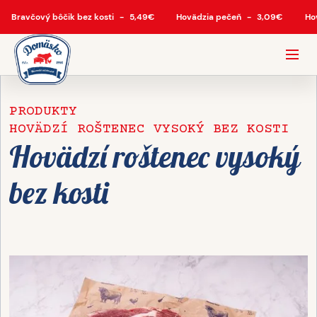
Bravčový bôčik bez kosti
-
5,49
€
Hovädzia pečeň
-
3,09
€
Ho
PRODUKTY
HOVÄDZÍ ROŠTENEC VYSOKÝ BEZ KOSTI
Hovädzí roštenec vysoký
bez kosti