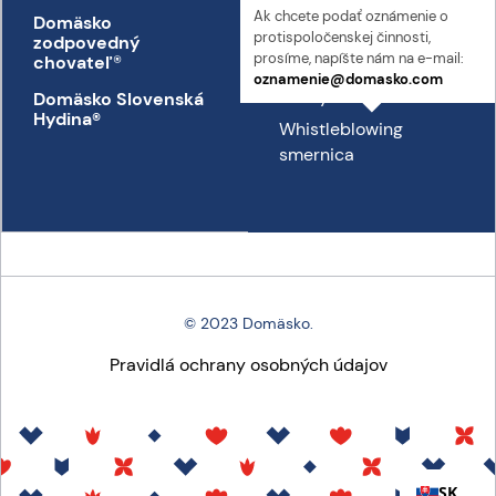
Ak chcete podať oznámenie o
Domäsko
Kontakt
proti­spoločenskej činnosti,
zodpovedný
Prepravný poriadok
prosíme, napíšte nám na e-mail:
chovateľ
®
oznamenie@domasko.com
Etický kódex
Domäsko Slovenská
Hydina®
Whistleblowing
smernica
© 2023 Domäsko.
Pravidlá ochrany osobných údajov
SK