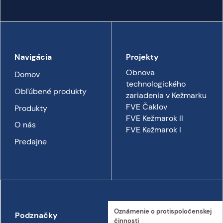
Navigácia
Projekty
Obnova
Domov
technologického
Obľúbené produkty
zariadenia v Kežmarku
FVE Čaklov
Produkty
FVE Kežmarok II
O nás
FVE Kežmarok I
Predajne
Oznámenie o proti­spoločenskej
Podznačky
Kontakt
činnosti