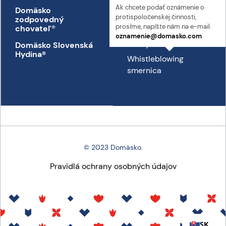
Ak chcete podať oznámenie o
Domäsko
Kontakt
proti­spoločenskej činnosti,
zodpovedný
Prepravný poriadok
prosíme, napíšte nám na e-mail:
chovateľ
®
oznamenie@domasko.com
Etický kódex
Domäsko Slovenská
Hydina®
Whistleblowing
smernica
© 2023 Domäsko.
Pravidlá ochrany osobných údajov
SK