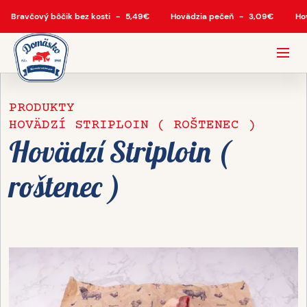
Bravčový bôčik bez kosti
-
5,49
€
Hovädzia pečeň
-
3,09
€
Ho
PRODUKTY
HOVÄDZÍ STRIPLOIN ( ROŠTENEC )
Hovädzí Striploin (
roštenec )