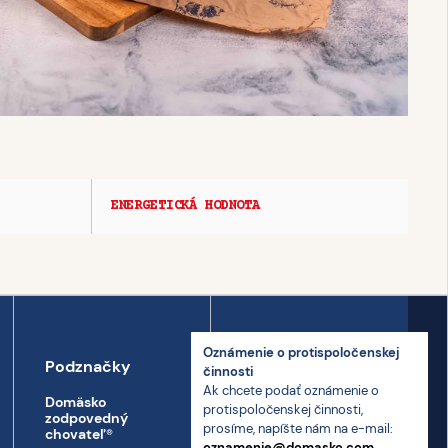
ENERGETICKÁ HODNOTA
Oznámenie o proti­spoločenskej
Podznačky
Kontakt
činnosti
Ak chcete podať oznámenie o
Domäsko
Kontakt
proti­spoločenskej činnosti,
zodpovedný
prosíme, napíšte nám na e-mail:
Prepravný poriadok
chovateľ
®
oznamenie@domasko.com