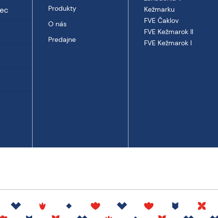
Produkty
vec
Kežmarku
FVE Čaklov
O nás
FVE Kežmarok II
Predajne
FVE Kežmarok I