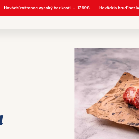
Hovädzí roštenec vysoký bez kosti
-
17,69
€
Hovädzia hruď bez k
a