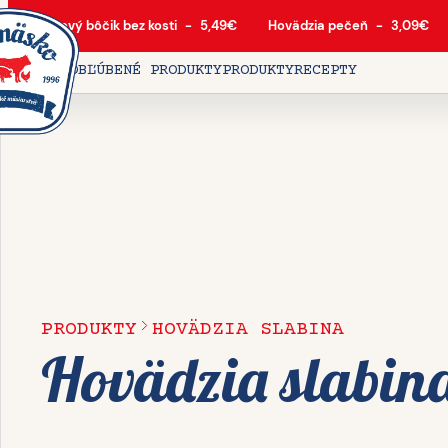
Bravčový bôčik bez kosti
-
5,49
€
Hovädzia pečeň
-
3,09
€
DOMOV
OBĽÚBENÉ PRODUKTY
PRODUKTY
RECEPTY
PRODUKTY
HOVÄDZIA SLABINA
Hovädzia slabin