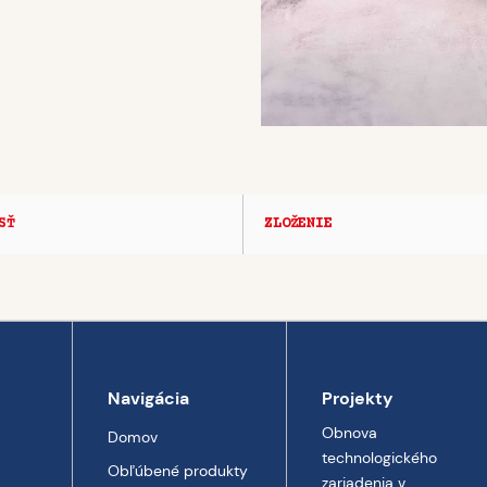
SŤ
ZLOŽENIE
Navigácia
Projekty
Obnova
Domov
technologického
Obľúbené produkty
zariadenia v