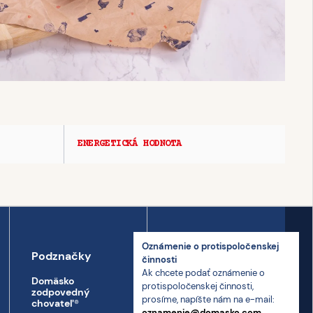
ENERGETICKÁ HODNOTA
Oznámenie o proti­spoločenskej
Podznačky
Kontakt
činnosti
Ak chcete podať oznámenie o
Domäsko
Kontakt
proti­spoločenskej činnosti,
zodpovedný
prosíme, napíšte nám na e-mail:
Prepravný poriadok
chovateľ
®
oznamenie@domasko.com