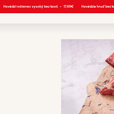
Hovädzí roštenec vysoký bez kosti
-
17,69
€
Hovädzia hruď bez k