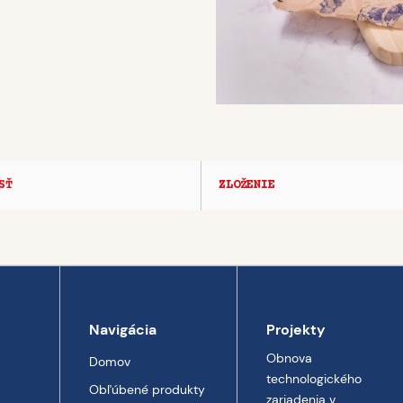
SŤ
ZLOŽENIE
Navigácia
Projekty
Obnova
Domov
technologického
Obľúbené produkty
zariadenia v