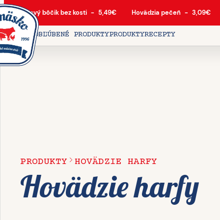
Bravčový bôčik bez kosti
-
5,49
€
Hovädzia pečeň
-
3,09
€
DOMOV
OBĽÚBENÉ PRODUKTY
PRODUKTY
RECEPTY
PRODUKTY
HOVÄDZIE HARFY
Hovädzie harfy