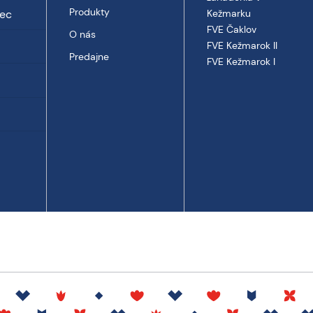
Produkty
vec
Kežmarku
FVE Čaklov
O nás
FVE Kežmarok II
Predajne
FVE Kežmarok I