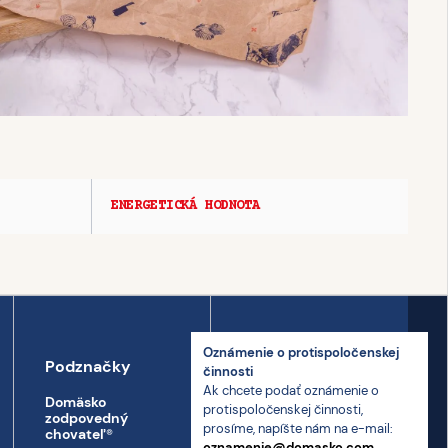
ENERGETICKÁ HODNOTA
Oznámenie o proti­spoločenskej
Podznačky
Kontakt
činnosti
Ak chcete podať oznámenie o
Domäsko
Kontakt
proti­spoločenskej činnosti,
zodpovedný
prosíme, napíšte nám na e-mail:
Prepravný poriadok
chovateľ
®
oznamenie@domasko.com