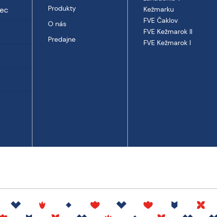
Produkty
vec
Kežmarku
FVE Čaklov
O nás
FVE Kežmarok II
Predajne
FVE Kežmarok I