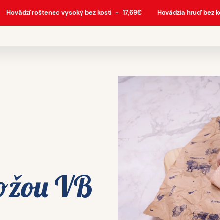
Hovädzí roštenec vysoký bez kosti
-
17,69
€
Hovädzia hruď bez k
kožou VB