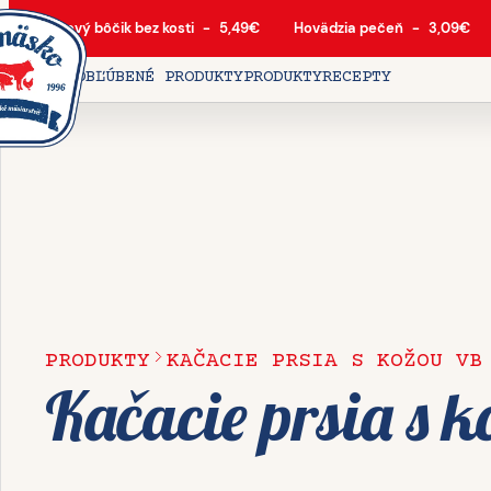
Bravčový bôčik bez kosti
-
5,49
€
Hovädzia pečeň
-
3,09
€
DOMOV
OBĽÚBENÉ PRODUKTY
PRODUKTY
RECEPTY
PRODUKTY
KAČACIE PRSIA S KOŽOU VB
Kačacie prsia s 