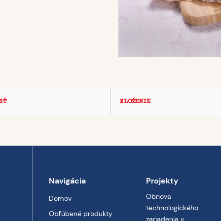
SŤ
ZLOŽENIE
Navigácia
Projekty
Obnova
Domov
technologického
Obľúbené produkty
zariadenia v