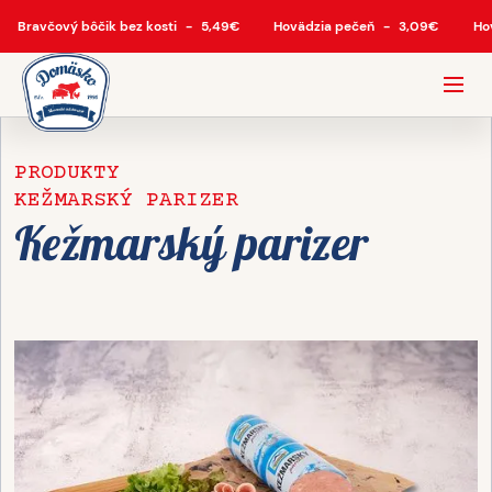
Bravčový bôčik bez kosti
-
5,49
€
Hovädzia pečeň
-
3,09
€
Ho
PRODUKTY
KEŽMARSKÝ PARIZER
Kežmarský parizer