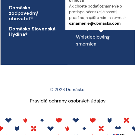
činnosti
Ak chcete podať oznámenie o
Domäsko
Kontakt
proti­spoločenskej činnosti,
zodpovedný
Prepravný poriadok
prosíme, napíšte nám na e-mail:
chovateľ
®
oznamenie@domasko.com
Etický kódex
Domäsko Slovenská
Hydina®
Whistleblowing
smernica
© 2023 Domäsko.
Pravidlá ochrany osobných údajov