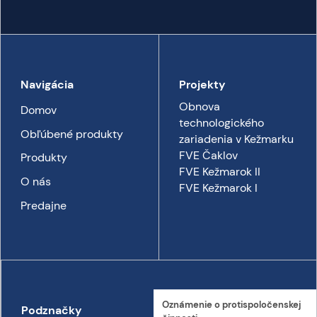
Navigácia
Projekty
Obnova
Domov
technologického
Obľúbené produkty
zariadenia v Kežmarku
FVE Čaklov
Produkty
FVE Kežmarok II
O nás
FVE Kežmarok I
Predajne
Oznámenie o proti­spoločenskej
Podznačky
Kontakt