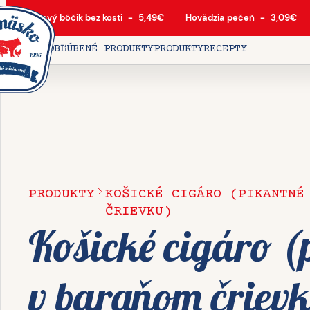
Bravčový bôčik bez kosti
-
5,49
€
Hovädzia pečeň
-
3,09
€
DOMOV
OBĽÚBENÉ PRODUKTY
PRODUKTY
RECEPTY
PRODUKTY
KOŠICKÉ CIGÁRO (PIKANTNÉ
ČRIEVKU)
Košické cigáro (
v baraňom čriev