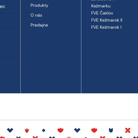
Produkty
vec
Kežmarku
FVE Čaklov
O nás
FVE Kežmarok II
Predajne
FVE Kežmarok I