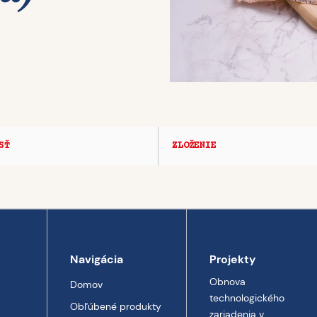
SŤ
ZLOŽENIE
Navigácia
Projekty
Obnova
Domov
technologického
Obľúbené produkty
zariadenia v