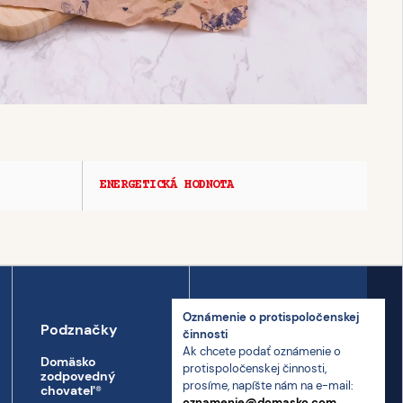
ENERGETICKÁ HODNOTA
Oznámenie o proti­spoločenskej
Podznačky
Kontakt
činnosti
Ak chcete podať oznámenie o
Domäsko
Kontakt
proti­spoločenskej činnosti,
zodpovedný
prosíme, napíšte nám na e-mail:
Prepravný poriadok
chovateľ
®
oznamenie@domasko.com