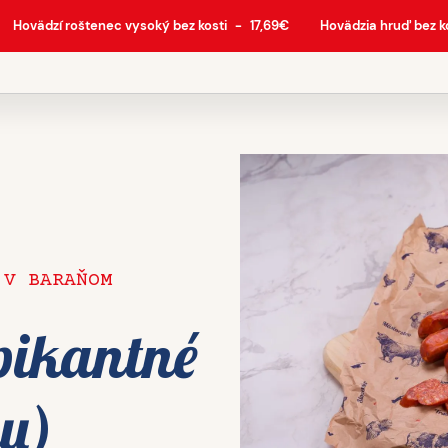
Hovädzí roštenec vysoký bez kosti
-
17,69
€
Hovädzia hruď bez k
 V BARAŇOM
pikantné
ku)