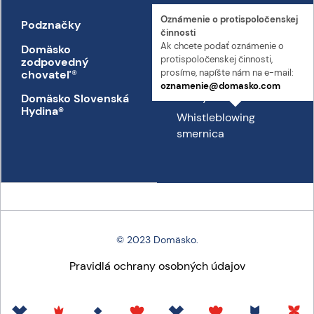
Oznámenie o proti­spoločenskej
Podznačky
Kontakt
činnosti
Ak chcete podať oznámenie o
Domäsko
Kontakt
proti­spoločenskej činnosti,
zodpovedný
Prepravný poriadok
prosíme, napíšte nám na e-mail:
chovateľ
®
oznamenie@domasko.com
Etický kódex
Domäsko Slovenská
Hydina®
Whistleblowing
smernica
© 2023 Domäsko.
Pravidlá ochrany osobných údajov