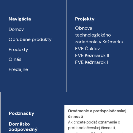
Navigácia
Projekty
Obnova
Domov
technologického
Obľúbené produkty
zariadenia v Kežmarku
FVE Čaklov
Produkty
FVE Kežmarok II
O nás
FVE Kežmarok I
Predajne
Oznámenie o proti­spoločenskej
Podznačky
Kontakt
činnosti
Ak chcete podať oznámenie o
Domäsko
Kontakt
proti­spoločenskej činnosti,
zodpovedný