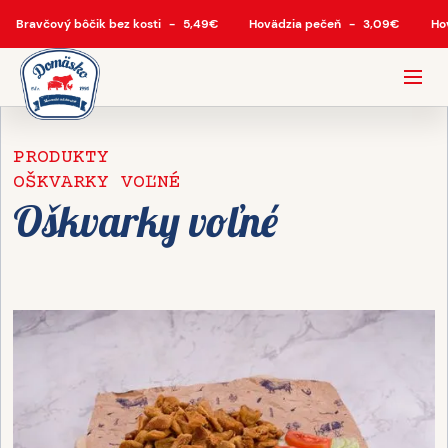
Bravčový bôčik bez kosti
-
5,49
€
Hovädzia pečeň
-
3,09
€
Ho
PRODUKTY
OŠKVARKY VOĽNÉ
Oškvarky voľné