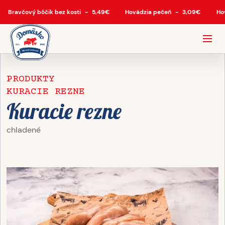
Bravčový bôčik bez kosti
-
5,49
€
Hovädzia pečeň
-
3,09
€
Ho
PRODUKTY
KURACIE REZNE
Kuracie rezne
chladené