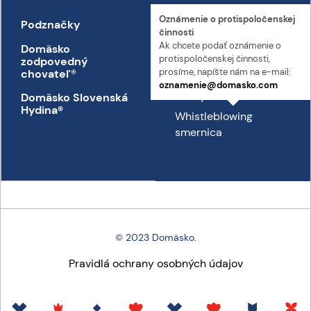
Oznámenie o proti­spoločenskej
Podznačky
Kontakt
činnosti
Ak chcete podať oznámenie o
Domäsko
Kontakt
proti­spoločenskej činnosti,
zodpovedný
Prepravný poriadok
prosíme, napíšte nám na e-mail:
chovateľ
®
oznamenie@domasko.com
Etický kódex
Domäsko Slovenská
Hydina®
Whistleblowing
smernica
© 2023 Domäsko.
Pravidlá ochrany osobných údajov