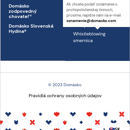
Ak chcete podať oznámenie o
Domäsko
Kontakt
proti­spoločenskej činnosti,
zodpovedný
Prepravný poriadok
prosíme, napíšte nám na e-mail:
chovateľ
®
oznamenie@domasko.com
Etický kódex
Domäsko Slovenská
Hydina®
Whistleblowing
smernica
© 2023 Domäsko.
Pravidlá ochrany osobných údajov
SK