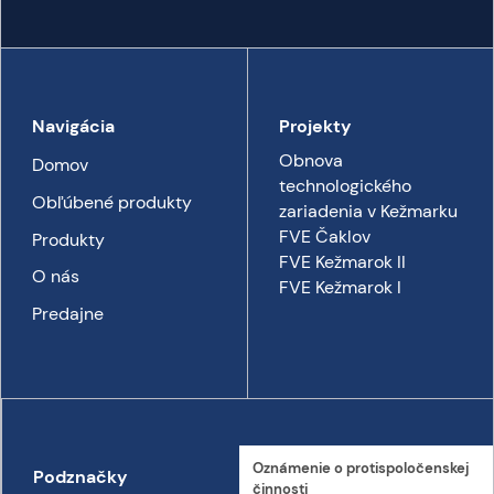
Navigácia
Projekty
Obnova
Domov
technologického
Obľúbené produkty
zariadenia v Kežmarku
FVE Čaklov
Produkty
FVE Kežmarok II
O nás
FVE Kežmarok I
Predajne
Oznámenie o proti­spoločenskej
Podznačky
Kontakt
činnosti