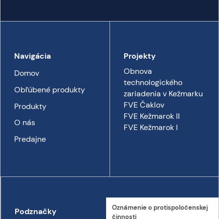
Navigácia
Projekty
Obnova
Domov
technologického
Obľúbené produkty
zariadenia v Kežmarku
FVE Čaklov
Produkty
FVE Kežmarok II
O nás
FVE Kežmarok I
Predajne
Oznámenie o proti­spoločenskej
Podznačky
Kontakt
činnosti