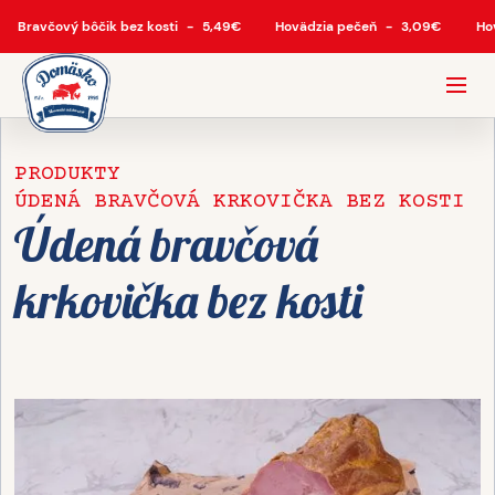
Bravčový bôčik bez kosti
-
5,49
€
Hovädzia pečeň
-
3,09
€
Ho
PRODUKTY
ÚDENÁ BRAVČOVÁ KRKOVIČKA BEZ KOSTI
Údená bravčová
krkovička bez kosti