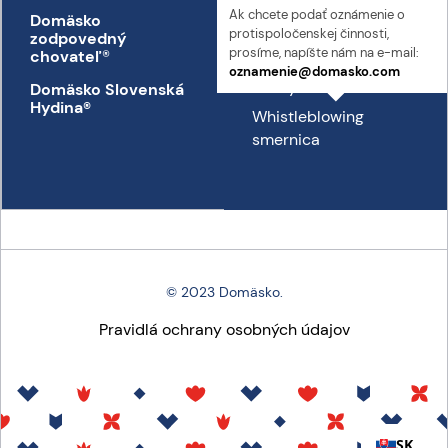
Ak chcete podať oznámenie o
Domäsko
Kontakt
proti­spoločenskej činnosti,
zodpovedný
Prepravný poriadok
prosíme, napíšte nám na e-mail:
chovateľ
®
oznamenie@domasko.com
Etický kódex
Domäsko Slovenská
Hydina®
Whistleblowing
smernica
© 2023 Domäsko.
Pravidlá ochrany osobných údajov
SK