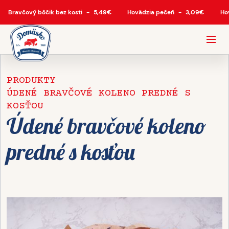
Bravčový bôčik bez kosti
-
5,49
€
Hovädzia pečeň
-
3,09
€
Ho
PRODUKTY
ÚDENÉ BRAVČOVÉ KOLENO PREDNÉ S
KOSŤOU
Údené bravčové koleno
predné s kosťou