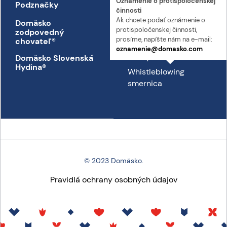
Oznámenie o proti­spoločenskej
Podznačky
Kontakt
činnosti
Ak chcete podať oznámenie o
Domäsko
Kontakt
proti­spoločenskej činnosti,
zodpovedný
Prepravný poriadok
prosíme, napíšte nám na e-mail:
chovateľ
®
oznamenie@domasko.com
Etický kódex
Domäsko Slovenská
Hydina®
Whistleblowing
smernica
© 2023 Domäsko.
Pravidlá ochrany osobných údajov