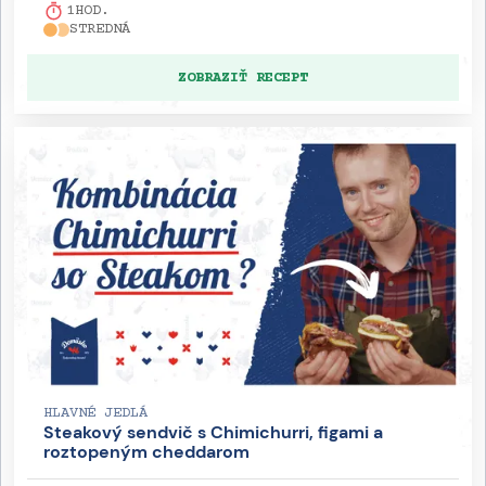
1
HOD.
STREDNÁ
ZOBRAZIŤ RECEPT
HLAVNÉ JEDLÁ
Steakový sendvič s Chimichurri, figami a
roztopeným cheddarom