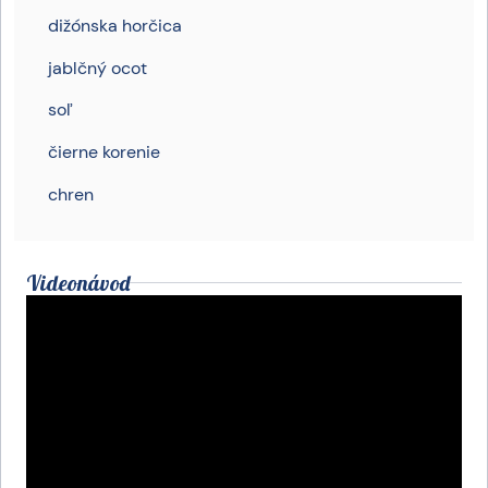
dižónska horčica
jablčný ocot
soľ
čierne korenie
chren
Videonávod