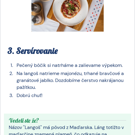
3. Servírovanie
Pečený bôčik si natrháme a zalievame výpekom.
Na langoš natrieme majonézu, trhané bravčové a
granátové jablko. Dozdobíme čerstvo nakrájanou
pažítkou.
Dobrú chuť!
Vedeli ste že?
Názov "Langoš" má pôvod z Maďarska. Láng totižto v
maďarčine znamená plameň, čo odkazuje na