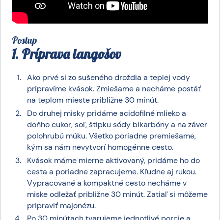
Postup
1. Príprava langošov
Ako prvé si zo sušeného droždia a teplej vody
pripravíme kvások. Zmiešame a necháme postáť
na teplom mieste približne 30 minút.
Do druhej misky pridáme acidofilné mlieko a
doňho cukor, soľ, štipku sódy bikarbóny a na záver
polohrubú múku. Všetko poriadne premiešame,
kým sa nám nevytvorí homogénne cesto.
Kvások máme mierne aktivovaný, pridáme ho do
cesta a poriadne zapracujeme. Kľudne aj rukou.
Vypracované a kompaktné cesto necháme v
miske odležať približne 30 minút. Zatiaľ si môžeme
pripraviť majonézu.
Po 30 minútach tvarujeme jednotlivé porcie a