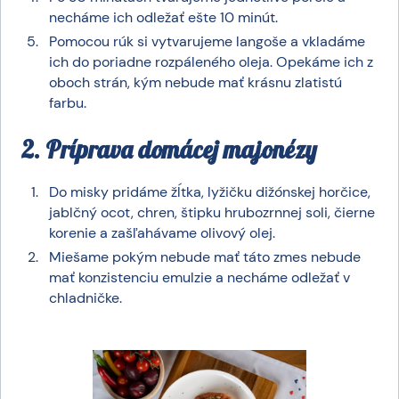
necháme ich odležať ešte 10 minút.
Pomocou rúk si vytvarujeme langoše a vkladáme
ich do poriadne rozpáleného oleja. Opekáme ich z
oboch strán, kým nebude mať krásnu zlatistú
farbu.
2. Príprava domácej majonézy
Do misky pridáme žĺtka, lyžičku dižónskej horčice,
jablčný ocot, chren, štipku hrubozrnnej soli, čierne
korenie a zašľahávame olivový olej.
Miešame pokým nebude mať táto zmes nebude
mať konzistenciu emulzie a necháme odležať v
chladničke.