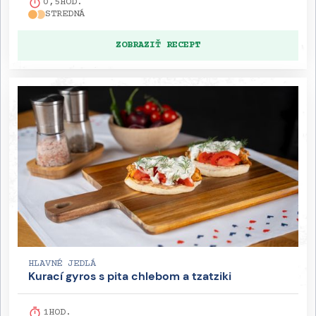
0,5
HOD.
STREDNÁ
ZOBRAZIŤ RECEPT
HLAVNÉ JEDLÁ
Kurací gyros s pita chlebom a tzatziki
1
HOD.