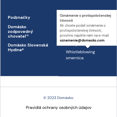
Oznámenie o proti­spoločenskej
Podznačky
Kontakt
činnosti
Ak chcete podať oznámenie o
Domäsko
Kontakt
proti­spoločenskej činnosti,
zodpovedný
Prepravný poriadok
prosíme, napíšte nám na e-mail:
chovateľ
®
oznamenie@domasko.com
Etický kódex
Domäsko Slovenská
Hydina®
Whistleblowing
smernica
© 2023 Domäsko.
Pravidlá ochrany osobných údajov