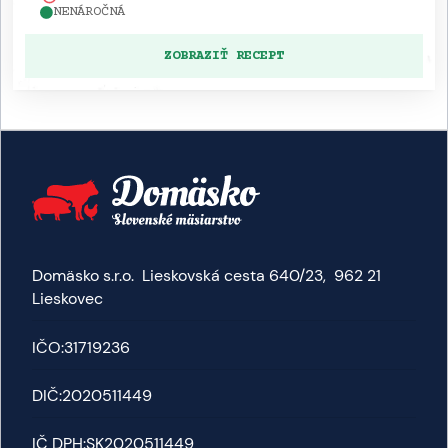
NENÁROČNÁ
ZOBRAZIŤ RECEPT
Domäsko s.r.o. Lieskovská cesta 640/23, 962 21
Lieskovec
IČO:
31719236
DIČ:
2020511449
IČ DPH:
SK2020511449