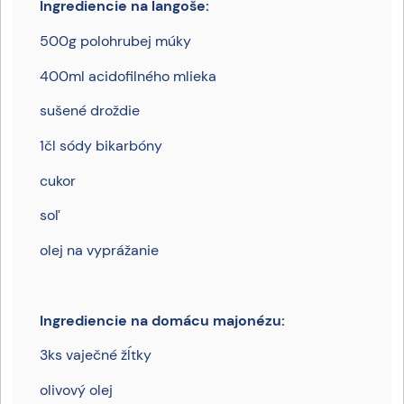
Ingrediencie na langoše:
500g polohrubej múky
400ml acidofilného mlieka
sušené droždie
1čl sódy bikarbóny
cukor
soľ
olej na vyprážanie
Ingrediencie na domácu majonézu:
3ks vaječné žĺtky
olivový olej